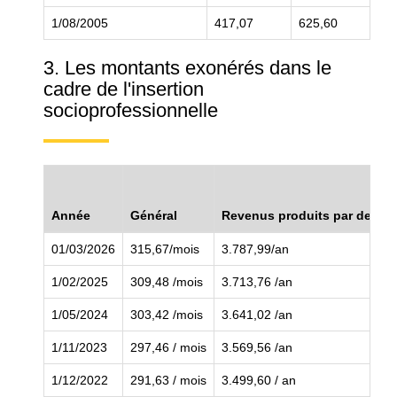
1/08/2005
417,07
625,60
83
3. Les montants exonérés dans le
cadre de l'insertion
socioprofessionnelle
Année
Général
Revenus produits par des act
01/03/2026
315,67/mois
3.787,99/an
1/02/2025
309,48 /mois
3.713,76 /an
1/05/2024
303,42 /mois
3.641,02 /an
1/11/2023
297,46 / mois
3.569,56 /an
1/12/2022
291,63 / mois
3.499,60 / an