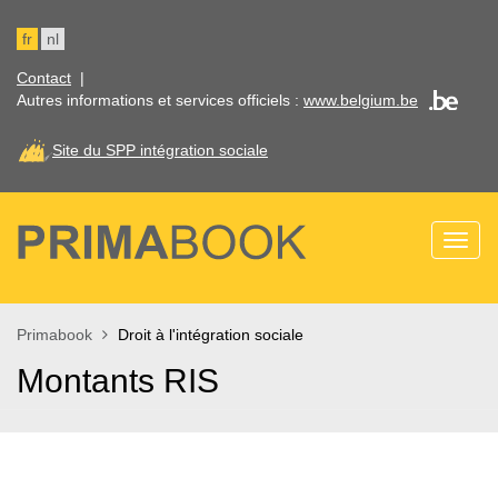
Aller
au
fr
nl
contenu
principal
Contact
|
Autres informations et services officiels :
www.belgium.be
Site du SPP intégration sociale
Bienvenue
Toggl
dans
naviga
l'espace
documentaire
du
Primabook
Droit à l'intégration sociale
SPP
Intégration
Montants RIS
sociale.