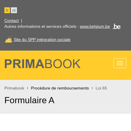
Aller
au
fr
nl
contenu
principal
Contact
|
Autres informations et services officiels :
www.belgium.be
Site du SPP intégration sociale
Bienvenue
Toggl
dans
naviga
l'espace
documentaire
du
Primabook
Procédure de remboursements
Loi 65
SPP
Intégration
Formulaire A
sociale.